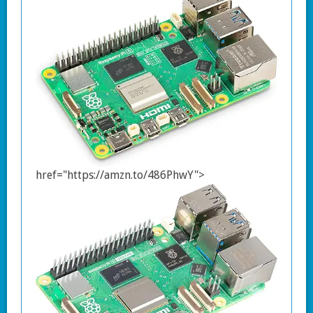
href="https://amzn.to/486PhwY">