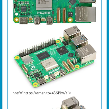
href="https://amzn.to/486PhwY">