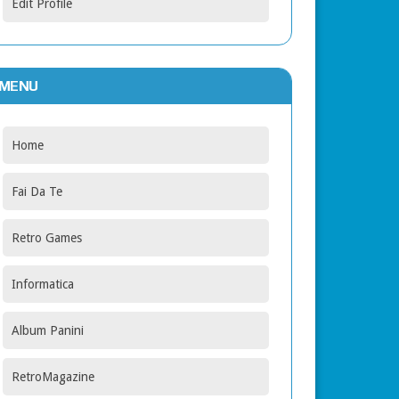
Edit Profile
MENU
Home
Fai Da Te
Retro Games
Informatica
Album Panini
RetroMagazine