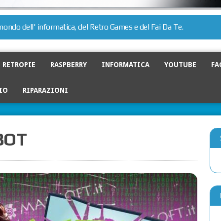
l mondo dell' informatica, del Retro Games e del Fai Da Te.
RETROPIE
RASPBERRY
INFORMATICA
YOUTUBE
FA
IO
RIPARAZIONI
BOT