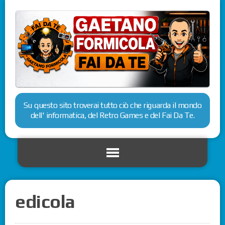
Su questo sito troverai tutto ciò che riguarda il mondo
dell' informatica, del Retro Games e del Fai Da Te.
edicola