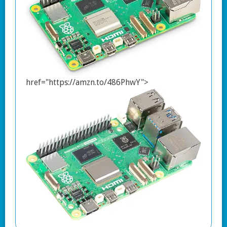
href="https://amzn.to/486PhwY">