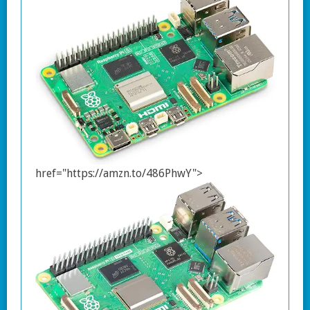
href="https://amzn.to/486PhwY">