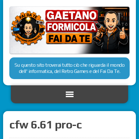
Su questo sito troverai tutto ciò che riguarda il mondo
dell' informatica, del Retro Games e del Fai Da Te.
cfw 6.61 pro-c