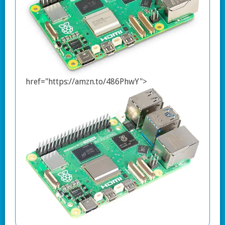
href="https://amzn.to/486PhwY">