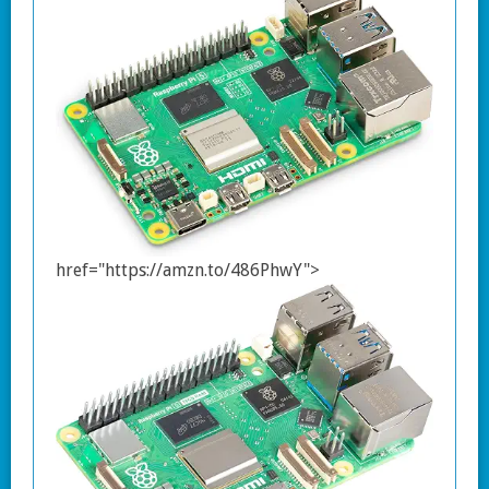
href="https://amzn.to/486PhwY">