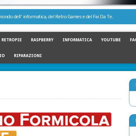
l mondo dell' informatica, del Retro Games e del Fai Da Te.
RETROPIE
RASPBERRY
INFORMATICA
YOUTUBE
FA
IO
RIPARAZIONI