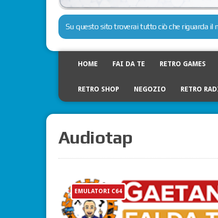
Su questo sito troverai tutto ciò che riguarda i
HOME
FAI DA TE
RETRO GAMES
RETRO SHOP
NEGOZIO
RETRO RAD
Audiotap
EMULATORI C64