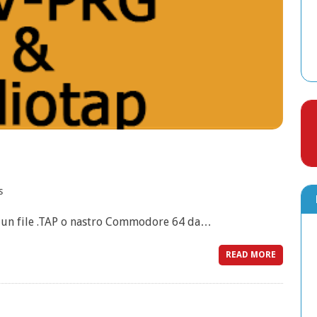
s
 un file .TAP o nastro Commodore 64 da…
READ MORE