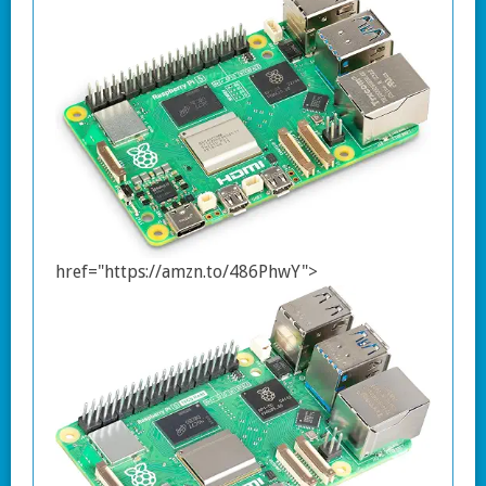
href="https://amzn.to/486PhwY">