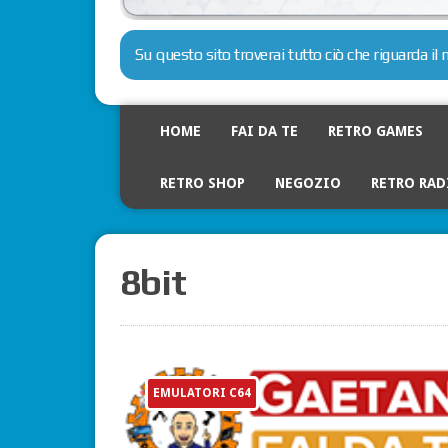
Su questo sito troverai tutto ciò che riguarda i
HOME
FAI DA TE
RETRO GAMES
RETRO SHOP
NEGOZIO
RETRO RAD
8bit
EMULATORI C64