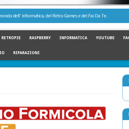
l mondo dell' informatica, del Retro Games e del Fai Da Te.
RETROPIE
RASPBERRY
INFORMATICA
YOUTUBE
FA
IO
RIPARAZIONI