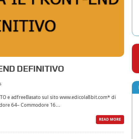
END DEFINITIVO
s
ITO e adfreeBasato sul sito www.edicola8bit.com* di
modore 64– Commodore 16…
READ MORE