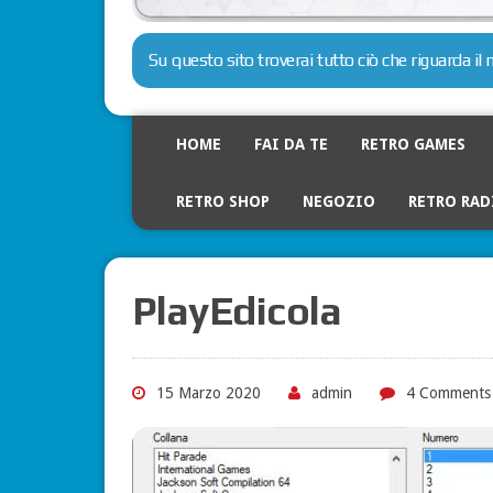
Su questo sito troverai tutto ciò che riguarda i
HOME
FAI DA TE
RETRO GAMES
RETRO SHOP
NEGOZIO
RETRO RAD
PlayEdicola
15 Marzo 2020
admin
4 Comments