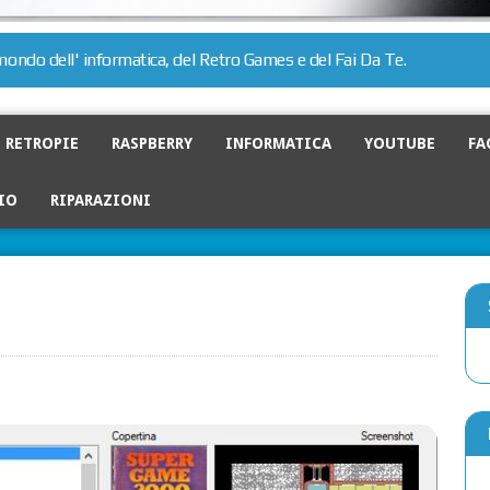
l mondo dell' informatica, del Retro Games e del Fai Da Te.
RETROPIE
RASPBERRY
INFORMATICA
YOUTUBE
FA
IO
RIPARAZIONI