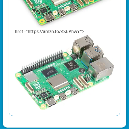
href="https://amzn.to/486PhwY">