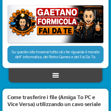
Su questo sito troverai tutto ciò che riguarda il mondo
dell' informatica, del Retro Games e del Fai Da Te.
Come trasferire i file (Amiga To PC e
Vice Versa) utilizzando un cavo seriale