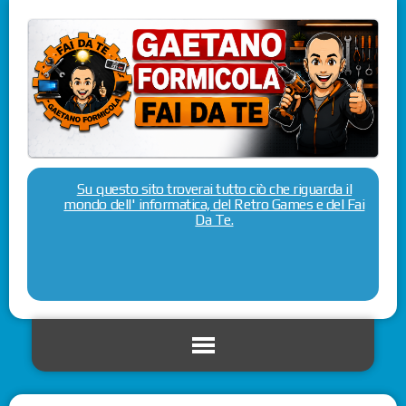
Su questo sito troverai tutto ciò che riguarda il
mondo dell' informatica, del Retro Games e del Fai
Da Te.