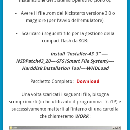
installazione del Sistema Operativo (sono 6).
Avere il file .rom del Kickstarts versione 3.0 o
•
maggiore (per l’avvio dell’emulatore).
Scaricare i seguenti file per la gestione della
•
compact flash da 8GB:
install “installer-43_3”
—-
NSDPatch43_20—-SFS (Smart File System)—-
Harddisk Installation Tool—-WHDLoad
Pacchetto Completo :
Download
Una volta scaricati i seguenti file, bisogna
scomprimerli (io ho utilizzato il programma
7-ZIP) e
successivamente metterli all’interno di una cartella
che chiameremo
WORK
: