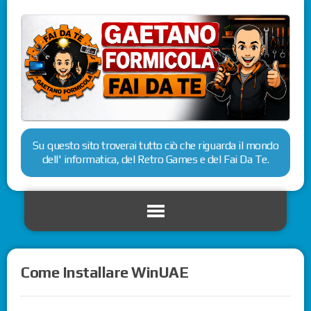
Su questo sito troverai tutto ciò che riguarda il mondo
dell' informatica, del Retro Games e del Fai Da Te.
Come Installare WinUAE