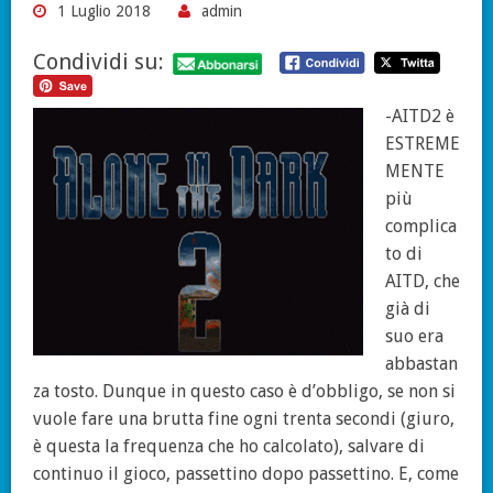
1 Luglio 2018
admin
Condividi su:
-AITD2 è
ESTREME
MENTE
più
complica
to di
AITD, che
già di
suo era
abbastan
za tosto. Dunque in questo caso è d’obbligo, se non si
vuole fare una brutta fine ogni trenta secondi (giuro,
è questa la frequenza che ho calcolato), salvare di
continuo il gioco, passettino dopo passettino. E, come