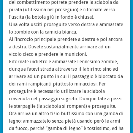
del combattimento potrete prendere la sciabola da
pirata (utilissima nel proseguio) e ritornate verso
l’uscita (la botola giù in fondo è chiusa).
Una volta usciti proseguite verso destra e ammazzate
lo zombie con la camicia bianca.
All’incrocio principale prendete a destra e poi ancora
a destra. Dovete sostanzialmente arrivare ad un
vicolo cieco e prendere le munizioni.
Ritornate indietro e ammazzate l’ennesimo zombie,
dunque fatevi strada attraverso il labirinto sino ad
arrivare ad un punto in cui il passaggio è bloccato da
dei rami rampicanti piuttosto minacciosi. Per
proseguire è necessario utilizzare la sciabola
rinvenuta nel passaggio segreto. Dunque fate a pezzi
le sterpaglie (la sciabola si romperà) e proseguite.
Ora arriva un altro tizio buffissimo con una gamba di
legno: ammazzatelo senza pietà usando però le armi
da fuoco, perché “gamba di legno” è tostissimo, ed ha