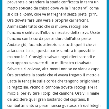
proverete a prendere la spada conficcata in terra un
matto sbucato da chissà dove ve la “inzotterà”, come
si dice a Roma, cioè ve la fregherà senza pietà, grrr…
Ora dovete fare una vera e propria carneficina.
Ammazzate tutto ciò che si muove, raccogliete
l’uncino e salite sull’albero maestro della nave. Usate
l’uncino con la corda per andare dall’altra parte.
Andate giù, facendo attenzione a tutti quelli che vi
attaccano. Lo so, questa parte sembra impossibile,
ma non lo è. Consiglio: salvate ogni dieci secondi e
non appena avanzate di un millimetro ri-salvate.
Salvate e ri-salvate, altrimenti non se ne viene a capo.
Ora prendete la spada che vi aveva fregato il matto e
usate le tenaglie sulle corde che tengono prigioniera
la ragazzina. Vicino al cannone dovete raccogliere la
miccia, per evitare i colpi del cannone. Ora vi rimane
da uccidere quel gran bastardo del capitano. Il
combattimento si preannuncia gustoso. Sfracellategli