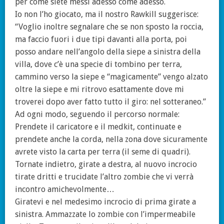
per come siete messi adesso come adesso.
Io non l’ho giocato, ma il nostro Rawkill suggerisce:
“Voglio inoltre segnalare che se non sposto la roccia,
ma faccio fuori i due tipi davanti alla porta, poi
posso andare nell’angolo della siepe a sinistra della
villa, dove c’è una specie di tombino per terra,
cammino verso la siepe e “magicamente” vengo alzato
oltre la siepe e mi ritrovo esattamente dove mi
troverei dopo aver fatto tutto il giro: nel sotteraneo.”
Ad ogni modo, seguendo il percorso normale:
Prendete il caricatore e il medkit, continuate e
prendete anche la corda, nella zona dove sicuramente
avrete visto la carta per terra (il seme di quadri).
Tornate indietro, girate a destra, al nuovo incrocio
tirate dritti e trucidate l’altro zombie che vi verrà
incontro amichevolmente…
Giratevi e nel medesimo incrocio di prima girate a
sinistra. Ammazzate lo zombie con l’impermeabile