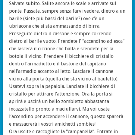
Salvate subito. Salite ancora le scale e arrivate sul
ponte. Passate, sempre senza farvi vedere, dietro a un
barile (siete più bassi del barile?) ove c’è un
ubriacone che si sta ammazzando di birra.
Proseguite dietro il cassone e sempre correndo
dietro al barile vuoto. Prendete l’ “accendino ad esca”
che lascerà il ciccione che balla e scendete per la
botola li vicino. Prendere il bicchiere di cristallo
dentro l’armadietto e il bastone del capitano
nell’armadio accanto al letto. Lasciare il cannone
vicino alla porta (quella che sta vicino al bauletto).
Usatevi sopra la pepaiola. Lanciate il bicchiere di
cristallo per attirare l’attenzione. Ora la porta si
aprirà e uscirà un bello zombietto abbastanza
incazzatello pronto a maciullarvi. Ma voi usate
l’accendino per accendere il cannone, questo sparerà
e massacrerà i vostri amichetti zombies!
Ora uscite e raccogliete la “campanella”. Entrate in