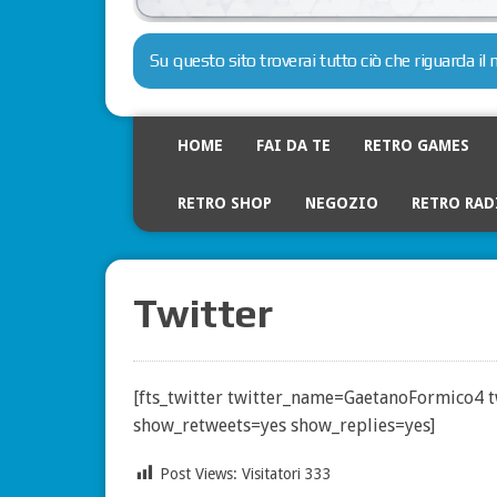
Su questo sito troverai tutto ciò che riguarda i
HOME
FAI DA TE
RETRO GAMES
RETRO SHOP
NEGOZIO
RETRO RAD
Twitter
[fts_twitter twitter_name=GaetanoFormico4 
show_retweets=yes show_replies=yes]
Post Views: Visitatori
333