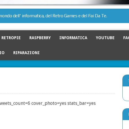
l mondo dell' informatica, del Retro Games e del Fai Da Te.
RETROPIE
RASPBERRY
INFORMATICA
YOUTUBE
FA
IO
RIPARAZIONI
tweets_count=6 cover_photo=yes stats_bar=yes