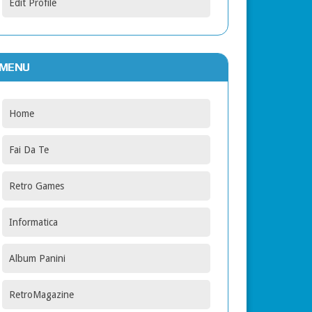
Edit Profile
MENU
Home
Fai Da Te
Retro Games
Informatica
Album Panini
RetroMagazine