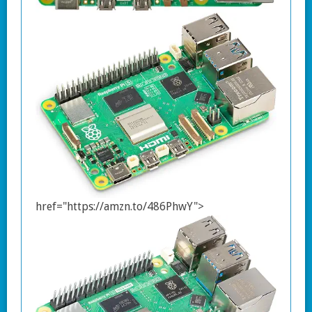
href="https://amzn.to/486PhwY">